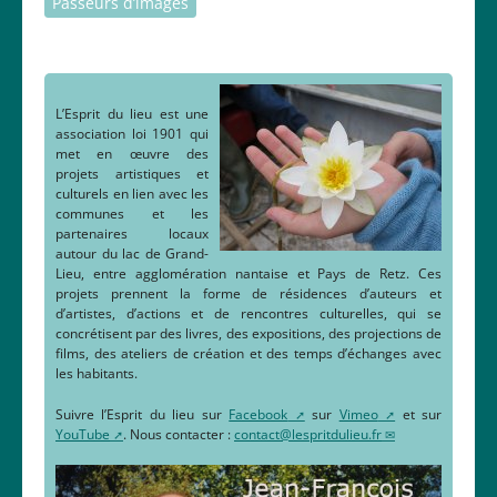
Passeurs d’images
L’Esprit du lieu est une
association loi 1901 qui
met en œuvre des
projets artistiques et
culturels en lien avec les
communes et les
partenaires locaux
autour du lac de Grand-
Lieu, entre agglomération nantaise et Pays de Retz. Ces
projets prennent la forme de résidences d’auteurs et
d’artistes, d’actions et de rencontres culturelles, qui se
concrétisent par des livres, des expositions, des projections de
films, des ateliers de création et des temps d’échanges avec
les habitants.
Suivre l’Esprit du lieu sur
Facebook
sur
Vimeo
et sur
YouTube
. Nous contacter :
contact@lespritdulieu.fr
En savoir plus…