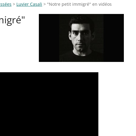
assées
>
Luvier Casali
>
"Notre petit immigré" en vidéos
migré"