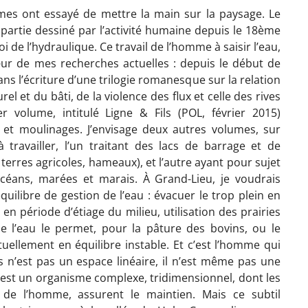
mes ont essayé de mettre la main sur la paysage. Le
e partie dessiné par l’activité humaine depuis le 18ème
oi de l’hydraulique. Ce travail de l’homme à saisir l’eau,
œur de mes recherches actuelles : depuis le début de
ans l’écriture d’une trilogie romanesque sur la relation
el et du bâti, de la violence des flux et celle des rives
r volume, intitulé Ligne & Fils (POL, février 2015)
s et moulinages. J’envisage deux autres volumes, sur
 travailler, l’un traitant des lacs de barrage et de
 terres agricoles, hameaux), et l’autre ayant pour sujet
 océans, marées et marais. À Grand-Lieu, je voudrais
quilibre de gestion de l’eau : évacuer le trop plein en
en période d’étiage du milieu, utilisation des prairies
e l’eau le permet, pour la pâture des bovins, ou le
uellement en équilibre instable. Et c’est l’homme qui
is n’est pas un espace linéaire, il n’est même pas une
l est un organisme complexe, tridimensionnel, dont les
il de l’homme, assurent le maintien. Mais ce subtil