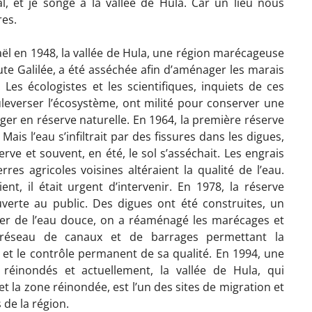
l, et je songe à la vallée de Hula. Car un lieu nous
res.
sraël en 1948, la vallée de Hula, une région marécageuse
ute Galilée, a été asséchée afin d’aménager les marais
. Les écologistes et les scientifiques, inquiets de ces
everser l’écosystème, ont milité pour conserver une
ger en réserve naturelle. En 1964, la première réserve
. Mais l’eau s’infiltrait par des fissures dans les digues,
erve et souvent, en été, le sol s’asséchait. Les engrais
terres agricoles voisines altéraient la qualité de l’eau.
ent, il était urgent d’intervenir. En 1978, la réserve
uverte au public. Des digues ont été construites, un
́rer de l’eau douce, on a réaménagé les marécages et
éseau de canaux et de barrages permettant la
 et le contrôle permanent de sa qualité. En 1994, une
réinondés et actuellement, la vallée de Hula, qui
et la zone réinondée, est l’un des sites de migration et
de la région.