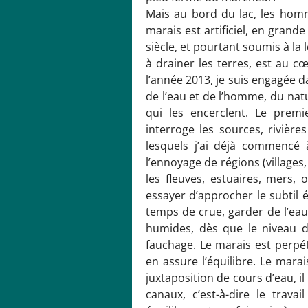
Mais au bord du lac, les hom
marais est artificiel, en grand
siècle, et pourtant soumis à la l
à drainer les terres, est au c
l’année 2013, je suis engagée d
de l’eau et de l’homme, du natur
qui les encerclent. Le premie
interroge les sources, rivière
lesquels j’ai déjà commencé à
l’ennoyage de régions (villages,
les fleuves, estuaires, mers,
essayer d’approcher le subtil é
temps de crue, garder de l’eau 
humides, dès que le niveau d
fauchage. Le marais est perpét
en assure l’équilibre. Le mara
juxtaposition de cours d’eau, i
canaux, c’est-à-dire le trava